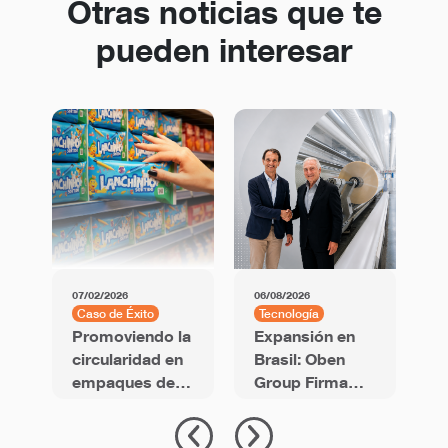
Otras noticias que te
pueden interesar
07/02/2026
06/08/2026
01
Caso de Éxito
Tecnología
C
Promoviendo la
Expansión en
P
circularidad en
Brasil: Oben
empaques de
Group Firma
B
snacks con
Acuerdo para
d
película BOPP
Nueva Línea
p