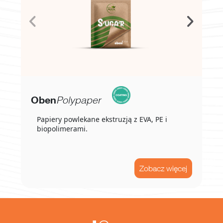
Oben
Polypaper
Papiery powlekane ekstruzją z EVA, PE i
biopolimerami.
Zobacz więcej