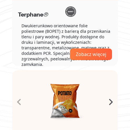
Terphane
®
Dwukierunkowo orientowane folie
poliestrowe (BOPET) z barierą dla przenikania
tlenu i pary wodnej. Produkty dostępne do
druku i laminacji, w wykończeniach:
transparentne, metalizowane, matowe oraz z
dodatkiem PCR. Specjalna gama folii
Zobacz więcej
zgrzewalnych, peelowalnych i wielokrotnego
zamykania.