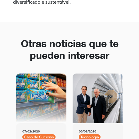
diversificado e sustentável.
Otras noticias que te
pueden interesar
07/02/2026
06/08/2026
01
Caso de Sucesso
Tecnologia
C