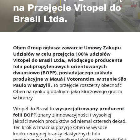
na Przejęcie Vitopel do
Brasil Ltda.
Oben Group ogłasza zawarcie Umowy Zakupu
Udziałów w celu przejęcia 100% udziałów
Vitopel do Brasil Ltda., wiodącego producenta
folii polipropylenowych orientowanych
dwuosiowo (BOPP), posiadającego zakłady
produkcyjne w Mauá i Votorantim, w stanie São
Paulo w Brazylii.
To przejęcie rozszerzy obecność
Oben na rynku globalnym jako kluczowego gracza
w branży.
Vitopel do Brasil to
wyspecjalizowany producent
folii BOP
P, znany z innowacyjności i wysokiej
jakości swoich produktów od niemal czterech dekad.
Ten krok wzmacnia pozycję Oben w wysoce
konkurencyjnej branży elastycznych folii
opakowaniowych i umożliwia lokalną produkcję folii