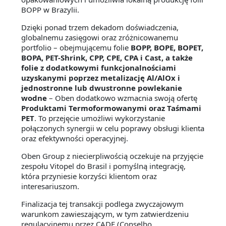
BOPP w Brazylii.
Dzięki ponad trzem dekadom doświadczenia,
globalnemu zasięgowi oraz zróżnicowanemu
portfolio – obejmującemu folie
BOPP, BOPE, BOPET,
BOPA, PET-Shrink, CPP, CPE, CPA i Cast, a także
folie z dodatkowymi funkcjonalnościami
uzyskanymi poprzez metalizację Al/AlOx i
jednostronne lub dwustronne powlekanie
wodne
– Oben dodatkowo wzmacnia swoją ofertę
Produktami Termoformowanymi oraz Taśmami
PET
. To przejęcie umożliwi wykorzystanie
połączonych synergii w celu poprawy obsługi klienta
oraz efektywności operacyjnej.
Oben Group z niecierpliwością oczekuje na przyjęcie
zespołu Vitopel do Brasil i pomyślną integrację,
która przyniesie korzyści klientom oraz
interesariuszom.
Finalizacja tej transakcji podlega zwyczajowym
warunkom zawieszającym, w tym zatwierdzeniu
regulacyjnemu przez CADE (Conselho