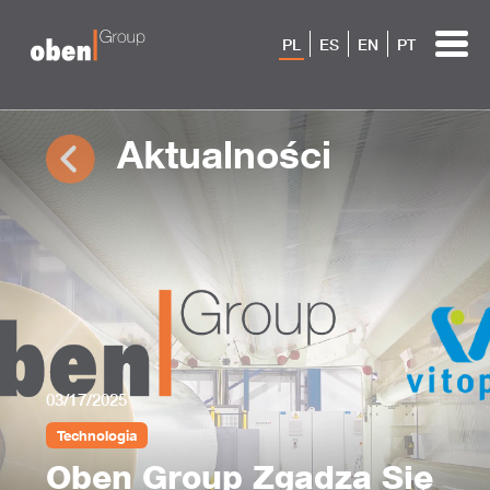
PL
ES
EN
PT
Aktualności
03/17/2025
Technologia
Oben Group Zgadza Się