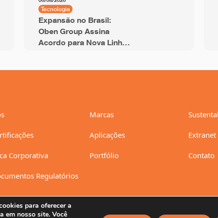
06/08/2026
Tecnologia
Expansão no Brasil:
Oben Group Assina
Acordo para Nova Linha
de BOPP de 12 Metros
com Capacidade Anual
de 94 mil Toneladas
s
Marcas
Sustenta
rtificações
Aplicações
Extranet
ica Corporativa
Portfólio
Contato
cumentos Regulatórios
ookies para oferecer a
a em nosso site. Você