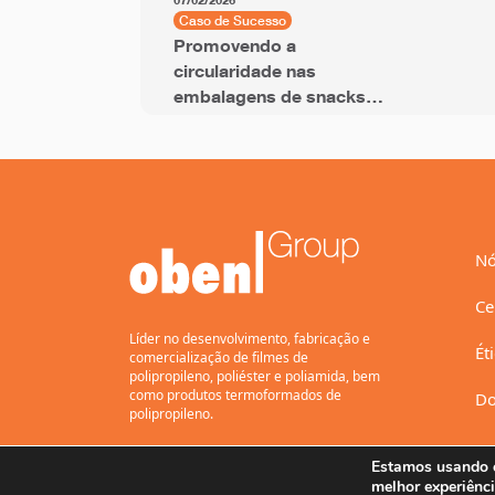
07/02/2026
Caso de Sucesso
Promovendo a
circularidade nas
embalagens de snacks
com filme BOPP com
PCR
Nó
Ce
Líder no desenvolvimento, fabricação e
Ét
comercialização de filmes de
polipropileno, poliéster e poliamida, bem
como produtos termoformados de
Do
polipropileno.
Estamos usando c
melhor experiênci