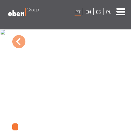
PT
EN
ES
PL
03/08/2023