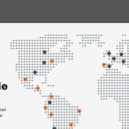
ie
zań
a