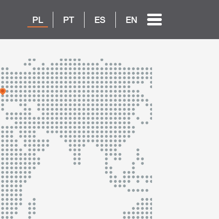
PL
PT
ES
EN