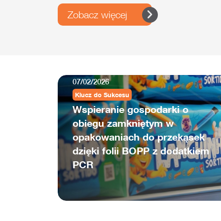
Zobacz więcej
07/02/2026
Klucz do Sukcesu
Wspieranie gospodarki o
obiegu zamkniętym w
opakowaniach do przekąsek
dzięki folii BOPP z dodatkiem
PCR