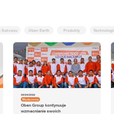
o Sukcesu
Oben Earth
Produkty
Technologi
06/24/2022
Wydarzenia
Oben Group kontynuuje
wzmacnianie swoich