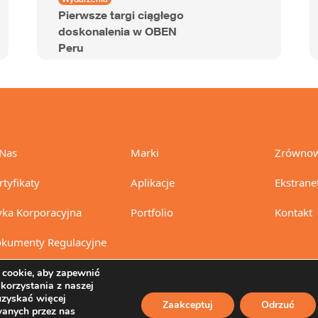
Pierwsze targi ciągłego
doskonalenia w OBEN
Peru
Nas
Marki
Zrównow
rtyfikaty
Aplikacje
Ekstrane
yka Korporacyjna
Portfolio
Kontakt
kumenty Regulacyjne
cookie, aby zapewnić
 korzystania z naszej
uzyskać więcej
Zaakceptuj
Odrzuć
wanych przez nas