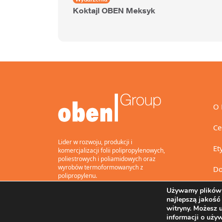
Koktajl OBEN Meksyk
O 
Ce
Lider w rozwoju, produkcji i
Et
komercjalizacji folii polipropylenowych,
poliestrowych i poliamidowych oraz
wyrobów termoformowanych z
Do
polipropylenu.
Używamy plików 
najlepszą jakość
witryny. Możesz 
informacji o uży