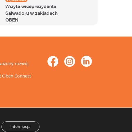
Wizyta wiceprezydenta
Salwadoru w zakładach
OBEN
ażony rozwój
t Oben Connect
Informacja