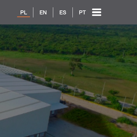
PL
EN
ES
PT