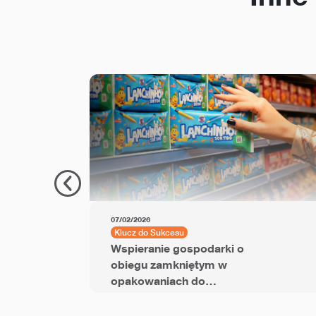
07/02/2026
Klucz do Sukcesu
Wspieranie gospodarki o
obiegu zamkniętym w
opakowaniach do
przekąsek dzięki folii
BOPP z dodatkiem PCR