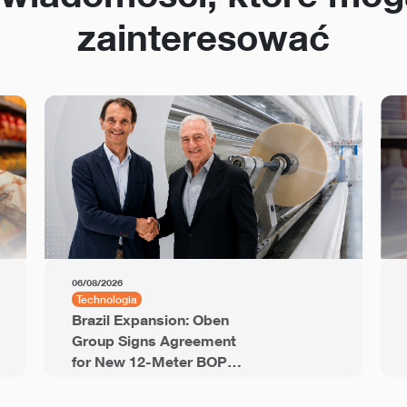
zainteresować
06/08/2026
Technologia
Brazil Expansion: Oben
Group Signs Agreement
for New 12-Meter BOPP
Line with 94,000 Tons of
Annual Capacity