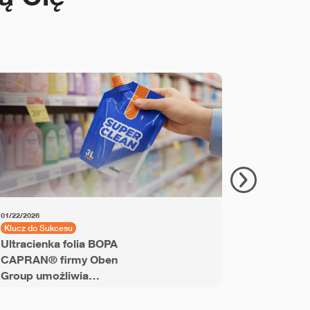
01/22/2026
11/18/2025
Klucz do Sukcesu
Klucz do Su
Ultracienka folia BOPA
Folia PET
CAPRAN® firmy Oben
Labels® u
Group umożliwia
produkcję 
produkcję laminatów
sleeve na
nadających się do
recykling