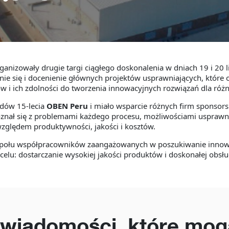
ganizowały drugie targi ciągłego doskonalenia w dniach 19 i 20 
enie się i docenienie głównych projektów usprawniających, które 
 i ich zdolności do tworzenia innowacyjnych rozwiązań dla róż
dów 15-lecia
OBEN Peru
i miało wsparcie różnych firm sponsors
nał się z problemami każdego procesu, możliwościami usprawnie
zględem produktywności, jakości i kosztów.
społu współpracowników zaangażowanych w poszukiwanie innowa
u: dostarczanie wysokiej jakości produktów i doskonałej obsłu
 wiadomości, które mog