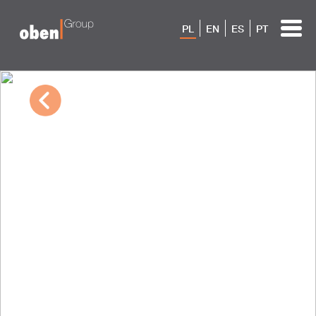
PL
EN
ES
PT
03/09/2023