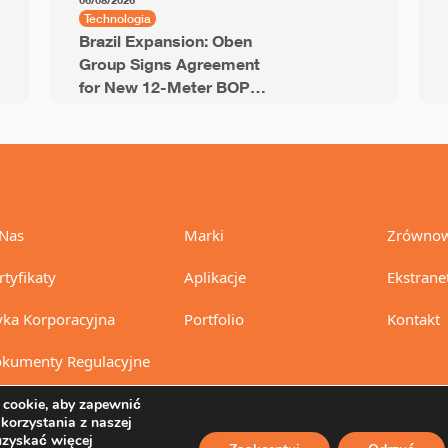
06/08/2026
Technologia
Brazil Expansion: Oben
Group Signs Agreement
for New 12-Meter BOPP
Line with 94,000 Tons of
Annual Capacity
Nas
Marki
Zrównow
rtyfikaty
Aplikacje
Ekstrane
yka Korporacyjna
Portfolio
Kontakt
kumenty Regulacyjne
cookie, aby zapewnić
 korzystania z naszej
uzyskać więcej