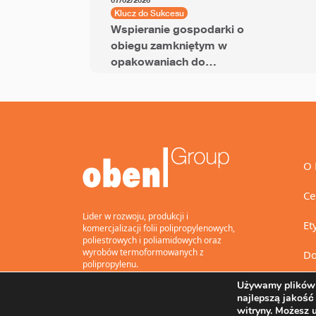
07/02/2026
Klucz do Sukcesu
Wspieranie gospodarki o
obiegu zamkniętym w
opakowaniach do
przekąsek dzięki folii
BOPP z dodatkiem PCR
O 
Ce
Lider w rozwoju, produkcji i
Et
komercjalizacji folii polipropylenowych,
poliestrowych i poliamidowych oraz
wyrobów termoformowanych z
Do
polipropylenu.
Używamy plików 
najlepszą jakość
witryny. Możesz 