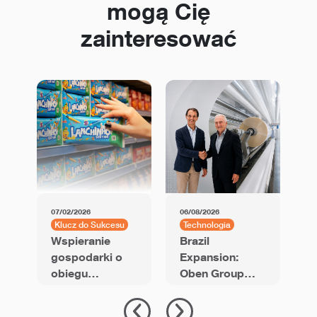
mogą Cię
zainteresować
07/02/2026
06/08/2026
01
Klucz do Sukcesu
Technologia
K
Wspieranie
Brazil
U
gospodarki o
Expansion:
B
obiegu
Oben Group
zamkniętym w
Signs
f
opakowaniach
Agreement for
G