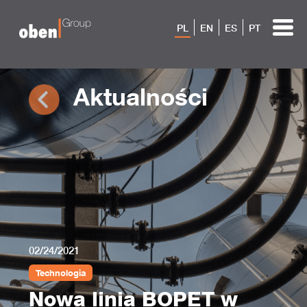
PL
EN
ES
PT
Aktualności
02/24/2021
Technologia
Nowa linia BOPET w