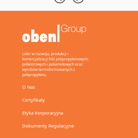
do przekąsek
New 12-Meter
u
dzięki folii
BOPP Line with
p
BOPP z
94,000 Tons of
l
dodatkiem PCR
Annual Capacity
n
d
s
Lider w rozwoju, produkcji i
komercjalizacji folii polipropylenowych,
poliestrowych i poliamidowych oraz
wyrobów termoformowanych z
polipropylenu.
O Nas
Certyfikaty
Etyka Korporacyjna
Dokumenty Regulacyjne