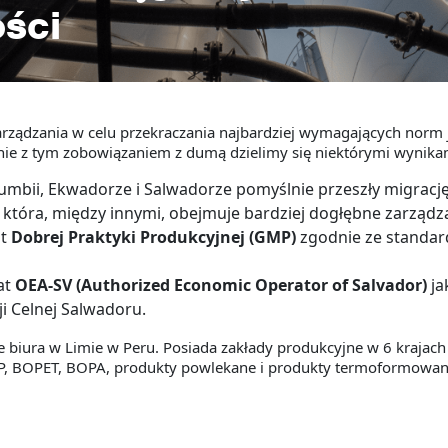
ości
rządzania w celu przekraczania najbardziej wymagających norm j
ie z tym zobowiązaniem z dumą dzielimy się niektórymi wynikam
lumbii, Ekwadorze i Salwadorze pomyślnie przeszły migrację
, która, między innymi, obejmuje bardziej dogłębne zarządz
at
Dobrej Praktyki Produkcyjnej (GMP)
zgodnie ze standa
at
OEA-SV (Authorized Economic Operator of Salvador)
ja
i Celnej Salwadoru.
biura w Limie w Peru. Posiada zakłady produkcyjne w 6 krajach
P, BOPET, BOPA, produkty powlekane i produkty termoformowane 