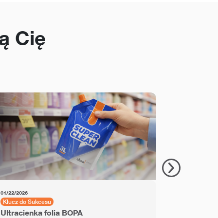
ą Cię
01/22/2026
11/18/2025
Klucz do Sukcesu
Klucz do Su
Ultracienka folia BOPA
Folia PET