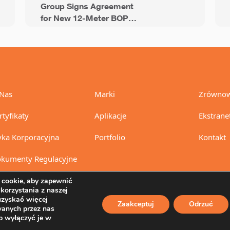
Group Signs Agreement
for New 12-Meter BOPP
Line with 94,000 Tons of
Annual Capacity
Nas
Marki
Zrównow
rtyfikaty
Aplikacje
Ekstrane
yka Korporacyjna
Portfolio
Kontakt
kumenty Regulacyjne
cookie, aby zapewnić
 korzystania z naszej
uzyskać więcej
Zaakceptuj
Odrzuć
wanych przez nas
ub wyłączyć je w
® 2024-2025 Oben Group. Wszelkie prawa zastrzeżone