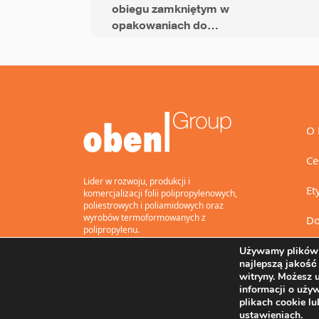
obiegu zamkniętym w
opakowaniach do
przekąsek dzięki folii
BOPP z dodatkiem PCR
O 
Ce
Lider w rozwoju, produkcji i
Et
komercjalizacji folii polipropylenowych,
poliestrowych i poliamidowych oraz
wyrobów termoformowanych z
Do
polipropylenu.
Używamy plików 
najlepszą jakość
witryny. Możesz 
informacji o uży
plikach cookie l
ustawieniach.