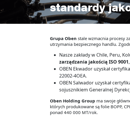
standardy jak
Grupa Oben
stale wzmacnia procesy za
utrzymania bezpiecznego handlu. Zgodn
Nasze zakłady w Chile, Peru, Ko
zarządzania jakością ISO 9001
OBEN Ekwador uzyskał certyfik
22002-4OEA.
OBEN Salwador uzyskał certyfik
sojusznikiem Generalnej Dyrekcj
Oben Holding Group
ma swoje główne 
których produkowane są folie BOPP, CP
ponad 440 000 MT/rok.