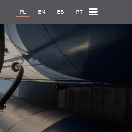
PL
EN
ES
PT